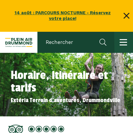
14 août : PARCOURS NOCTURNE - Réservez
votre place!
Extéria en Hiver
Horaire, itinéraire et
Extéria
tarifs
Extéria Terrain d'aventures, Drummondville
Circuit des traditions
Nous joindre
À propos