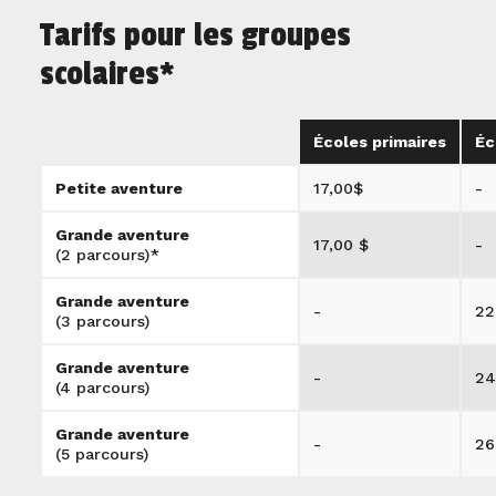
Tarifs pour les groupes
scolaires*
Écoles primaires
Éc
Petite aventure
17,00$
-
Grande aventure
17,00 $
-
(2 parcours)*
Grande aventure
-
22
(3 parcours)
Grande aventure
-
24
(4 parcours)
Grande aventure
-
26
(5 parcours)