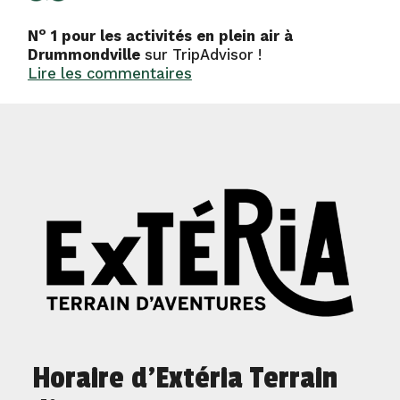
o
N
4,6 étoiles sur 5 sur
1 pour les activités en plein air à
Google selon plus de 200
conception
Drummondville
commentaires !
sur TripAdvisor !
Lire les commentaires
Lire les commentaires
Horaire d'Extéria Terrain